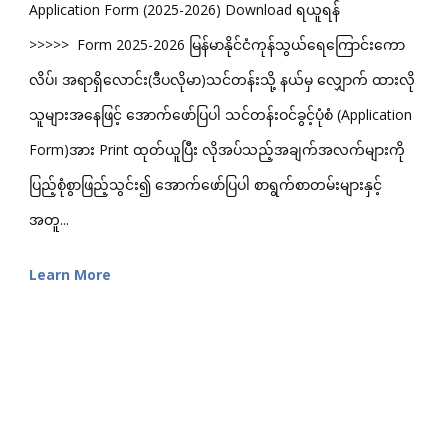
Application Form (2025-2026) Download ရယူရန်
>>>>> Form 2025-2026 မြန်မာနိုင်ငံကုန်သွယ်ရေကြောင်းကော
လိပ်၊ အရာရှိလောင်း(ဒီပလိုမာ)သင်တန်းသို့ နယ်မှ လျှောက် ထားလို
သူများအနေဖြင့် အောက်ဖော်ပြပါ သင်တန်းဝင်ခွင့်ပုံစံ (Application
Form)အား Print ထုတ်ယူပြီး လိုအပ်သည့်အချက်အလက်များကို
ပြည့်စုံစွာဖြည့်သွင်း၍ အောက်ဖော်ပြပါ စာရွက်စာတမ်းများနှင့်
အတူ...
Learn More